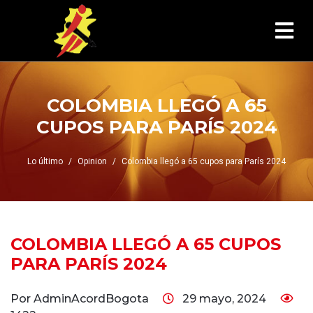
COLOMBIA LLEGÓ A 65
CUPOS PARA PARÍS 2024
Lo último
Opinion
Colombia llegó a 65 cupos para París 2024
COLOMBIA LLEGÓ A 65 CUPOS
PARA PARÍS 2024
Por AdminAcordBogota
29 mayo, 2024