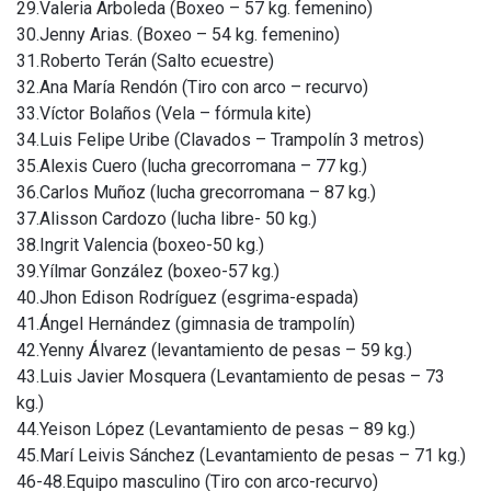
29.Valeria Arboleda (Boxeo – 57 kg. femenino)
30.Jenny Arias. (Boxeo – 54 kg. femenino)
31.Roberto Terán (Salto ecuestre)
32.Ana María Rendón (Tiro con arco – recurvo)
33.Víctor Bolaños (Vela – fórmula kite)
34.Luis Felipe Uribe (Clavados – Trampolín 3 metros)
35.Alexis Cuero (lucha grecorromana – 77 kg.)
36.Carlos Muñoz (lucha grecorromana – 87 kg.)
37.Alisson Cardozo (lucha libre- 50 kg.)
38.Ingrit Valencia (boxeo-50 kg.)
39.Yílmar González (boxeo-57 kg.)
40.Jhon Edison Rodríguez (esgrima-espada)
41.Ángel Hernández (gimnasia de trampolín)
42.Yenny Álvarez (levantamiento de pesas – 59 kg.)
43.Luis Javier Mosquera (Levantamiento de pesas – 73
kg.)
44.Yeison López (Levantamiento de pesas – 89 kg.)
45.Marí Leivis Sánchez (Levantamiento de pesas – 71 kg.)
46-48.Equipo masculino (Tiro con arco-recurvo)