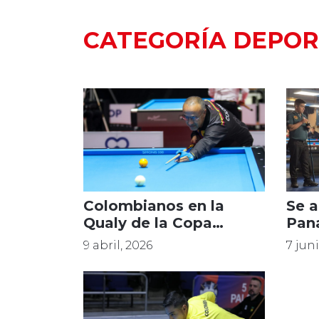
CATEGORÍA DEPOR
Colombianos en la
Se a
Qualy de la Copa
Pan
Mundo de Billar
9 abril, 2026
7 jun