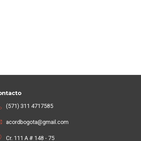
ontacto
(571) 311 4717585
acordbogota@gmail.com
Cr. 111 A # 148 - 75