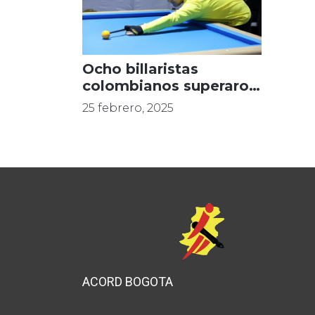
Ocho billaristas
colombianos superaron
primera fase
25 febrero, 2025
ACORD BOGOTA