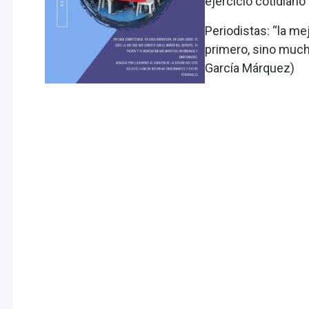
ejercicio cotidiano 
Periodistas: “la me
primero, sino much
García Márquez)