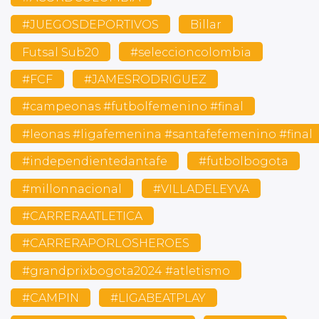
#JUEGOSDEPORTIVOS
Billar
Futsal Sub20
#seleccioncolombia
#FCF
#JAMESRODRIGUEZ
#campeonas #futbolfemenino #final
#leonas #ligafemenina #santafefemenino #final
#independientedantafe
#futbolbogota
#millonnacional
#VILLADELEYVA
#CARRERAATLETICA
#CARRERAPORLOSHEROES
#grandprixbogota2024 #atletismo
#CAMPIN
#LIGABEATPLAY