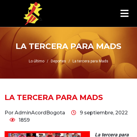
LA TERCERA PARA MADS
Lo último
Deportes
La tercera para Mads
LA TERCERA PARA MADS
Por AdminAcordBogota
9 septiembre, 2022
1859
La tercera para