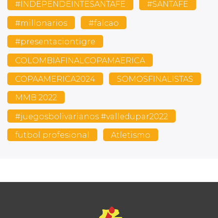
#INDEPENDEINTESANTAFE
#SANTAFE
#millonarios
#falcao
#presentaciontigre
COLOMBIAFINALCOPAMAERICA
COPAAMERICA2024
SOMOSFINALISTAS
MMB 2022
#juegosbolivarianos #valledupar2022
futbol profesional
Atletismo