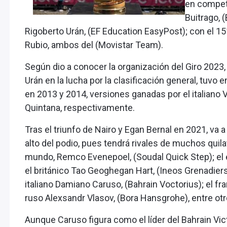
en compete
Buitrago, 
Rigoberto Urán, (EF Education EasyPost); con el 15
Rubio, ambos del (Movistar Team).
Según dio a conocer la organización del Giro 2023
Urán en la lucha por la clasificación general, tuv
en 2013 y 2014, versiones ganadas por el italiano 
Quintana, respectivamente.
Tras el triunfo de Nairo y Egan Bernal en 2021, va 
alto del podio, pues tendrá rivales de muchos qui
mundo, Remco Evenepoel, (Soudal Quick Step); el
el británico Tao Geoghegan Hart, (Ineos Grenadier
italiano Damiano Caruso, (Bahrain Voctorius); el fr
ruso Alexsandr Vlasov, (Bora Hansgrohe), entre otr
Aunque Caruso figura como el líder del Bahrain Vic