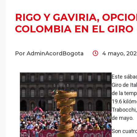
RIGO Y GAVIRIA, OPCI
COLOMBIA EN EL GIRO
Por AdminAcordBogota
4 mayo, 20
Este sába
Giro de Ita
de la temp
19.6 kilóm
Trabocchi
de mayo.
Son cuatr