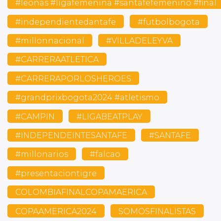
#leonas #ligafemenina #santafefemenino #final
#independientedantafe
#futbolbogota
#millonnacional
#VILLADELEYVA
#CARRERAATLETICA
#CARRERAPORLOSHEROES
#grandprixbogota2024 #atletismo
#CAMPIN
#LIGABEATPLAY
#INDEPENDEINTESANTAFE
#SANTAFE
#millonarios
#falcao
#presentaciontigre
COLOMBIAFINALCOPAMAERICA
COPAAMERICA2024
SOMOSFINALISTAS