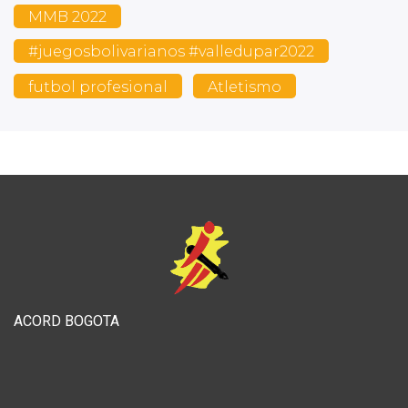
MMB 2022
#juegosbolivarianos #valledupar2022
futbol profesional
Atletismo
ACORD BOGOTA