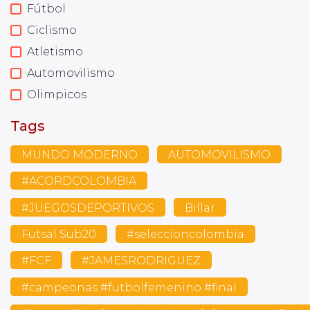
Fútbol
Ciclismo
Atletismo
Automovilismo
Olimpicos
Tags
MUNDO MODERNO
AUTOMOVILISMO
#ACORDCOLOMBIA
#JUEGOSDEPORTIVOS
Billar
Futsal Sub20
#seleccioncolombia
#FCF
#JAMESRODRIGUEZ
#campeonas #futbolfemenino #final