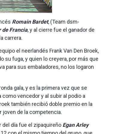
rancés
Romain Bardet
, (Team dsm-
r de Francia
, y al cierre fue el ganador de
la carrera.
 equipo el neerlandés Frank Van Den Broek,
do su fuga, y quien lo creyera, por más que
va para sus embaladores, no los logaron
onda gala, y es la primera vez que se
ta como vencedor y al subir al podio a
Broek también recibió doble premio en la
r joven de la competencia.
 del día fue el zipaquireño
Egan Arley
o 12 con el mismo tiempo del grupo, que