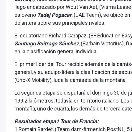
llego encabezado por Wout Van Aet, (Visma Lease a B
esloveno
Tadej Pogacar
, (UAE Team), se ubicó en
delantera sobre sus principales rivales.
El ecuatoriano Richard Carapaz, (EF Education Easy
Santiago Buitrago Sánchez
, (Barhain Victorius), 
en la clasificación general individual.
El primer líder del Tour recibió además de la camise
general, y su equipo lidera la clasificación de e
(Uno-X Mobility), luce la camiseta de la montaña.
La segunda etapa se disputará el domingo 30 de ju
199.2 kilómetros, todavía en territorio italiano. Lo
montaña, uno de cuarta, los demás de tercera categ
Resultados etapa1 Tour de Francia:
1 Romain Bardet, (Team dsm-firmenich PostNL; 5.