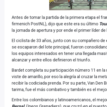
Antes de tomar la partida de la primera etapa el f
firmenich PostNL), dijo que este era su último
Tou
la jornada de apertura y por ende el primer líder de 
El ciclista de 33 años, junto con su compañero de
se escaparon del lote principal, fueron consolidan
los equipos interesados en tener una llegada masi
alcanzar y entre ellos definieron el triunfo.
Bardet completa su participación número 11 en la r
viste de amarillo, por eso la alegría al cruzar la me
recibir la codiciada prenda. Por su parte, Van Den 
tarima, fue el más combativo y también es el mejo
Entre los colombianos y latinoamericanos, el mejor
Bernal
, (Ineos Grenadiers), que cruzó en el puest