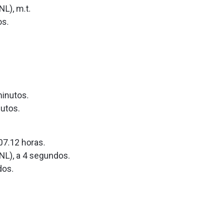
L), m.t.
os.
minutos.
nutos.
07.12 horas.
NL), a 4 segundos.
dos.