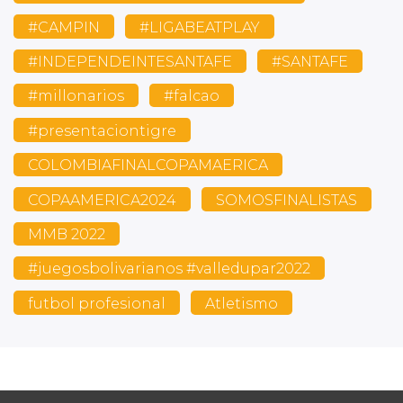
#CAMPIN
#LIGABEATPLAY
#INDEPENDEINTESANTAFE
#SANTAFE
#millonarios
#falcao
#presentaciontigre
COLOMBIAFINALCOPAMAERICA
COPAAMERICA2024
SOMOSFINALISTAS
MMB 2022
#juegosbolivarianos #valledupar2022
futbol profesional
Atletismo