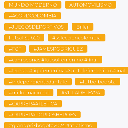
MUNDO MODERNO
AUTOMOVILISMO
#ACORDCOLOMBIA
#JUEGOSDEPORTIVOS
Billar
Futsal Sub20
#seleccioncolombia
#FCF
#JAMESRODRIGUEZ
#campeonas #futbolfemenino #final
#leonas #ligafemenina #santafefemenino #final
#independientedantafe
#futbolbogota
#millonnacional
#VILLADELEYVA
#CARRERAATLETICA
#CARRERAPORLOSHEROES
#grandprixbogota2024 #atletismo