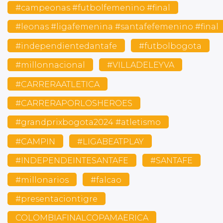
#campeonas #futbolfemenino #final
#leonas #ligafemenina #santafefemenino #final
#independientedantafe
#futbolbogota
#millonnacional
#VILLADELEYVA
#CARRERAATLETICA
#CARRERAPORLOSHEROES
#grandprixbogota2024 #atletismo
#CAMPIN
#LIGABEATPLAY
#INDEPENDEINTESANTAFE
#SANTAFE
#millonarios
#falcao
#presentaciontigre
COLOMBIAFINALCOPAMAERICA