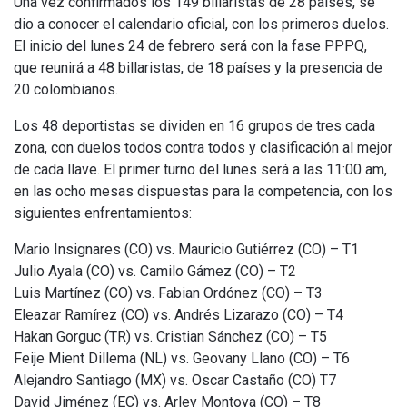
Una vez confirmados los 149 billaristas de 28 países, se
dio a conocer el calendario oficial, con los primeros duelos.
El inicio del lunes 24 de febrero será con la fase PPPQ,
que reunirá a 48 billaristas, de 18 países y la presencia de
20 colombianos.
Los 48 deportistas se dividen en 16 grupos de tres cada
zona, con duelos todos contra todos y clasificación al mejor
de cada llave. El primer turno del lunes será a las 11:00 am,
en las ocho mesas dispuestas para la competencia, con los
siguientes enfrentamientos:
Mario Insignares (CO) vs. Mauricio Gutiérrez (CO) – T1
Julio Ayala (CO) vs. Camilo Gámez (CO) – T2
Luis Martínez (CO) vs. Fabian Ordónez (CO) – T3
Eleazar Ramírez (CO) vs. Andrés Lizarazo (CO) – T4
Hakan Gorguc (TR) vs. Cristian Sánchez (CO) – T5
Feije Mient Dillema (NL) vs. Geovany Llano (CO) – T6
Alejandro Santiago (MX) vs. Oscar Castaño (CO) T7
David Jiménez (EC) vs. Arley Montoya (CO) – T8