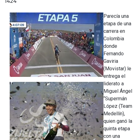
1424
Parecía una
etapa de una
carrera en
Colombia
donde
Fernando
Gaviria
(Movistar) le
entrega el
liderato a
Miguel Ángel
“Supermán
López (Team
Medellín),
quien ganó la
quinta etapa
con una