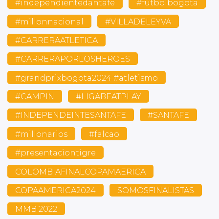
#independientedantafe
#futbolbogota
#millonnacional
#VILLADELEYVA
#CARRERAATLETICA
#CARRERAPORLOSHEROES
#grandprixbogota2024 #atletismo
#CAMPIN
#LIGABEATPLAY
#INDEPENDEINTESANTAFE
#SANTAFE
#millonarios
#falcao
#presentaciontigre
COLOMBIAFINALCOPAMAERICA
COPAAMERICA2024
SOMOSFINALISTAS
MMB 2022