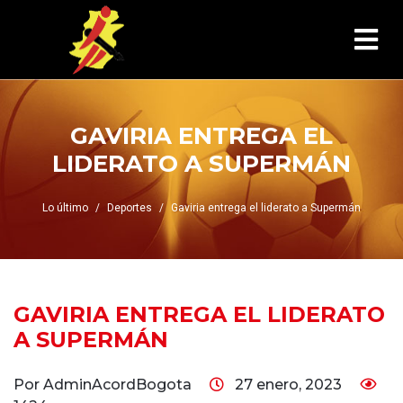
GAVIRIA ENTREGA EL
LIDERATO A SUPERMÁN
Lo último
Deportes
Gaviria entrega el liderato a Supermán
GAVIRIA ENTREGA EL LIDERATO
A SUPERMÁN
Por AdminAcordBogota
27 enero, 2023