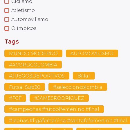
Ciclismo
Atletismo
Automovilismo
Olimpicos
Tags
MUNDO MODERNO
AUTOMOVILISMO
#ACORDCOLOMBIA
#JUEGOSDEPORTIVOS
Billar
Futsal Sub20
#seleccioncolombia
#FCF
#JAMESRODRIGUEZ
#campeonas #futbolfemenino #final
#leonas #ligafemenina #santafefemenino #final