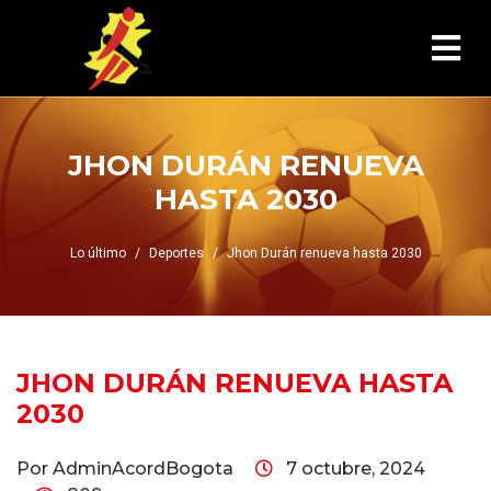
JHON DURÁN RENUEVA
HASTA 2030
Lo último
Deportes
Jhon Durán renueva hasta 2030
JHON DURÁN RENUEVA HASTA
2030
Por AdminAcordBogota
7 octubre, 2024