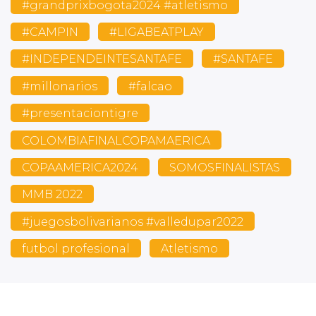
#grandprixbogota2024 #atletismo
#CAMPIN
#LIGABEATPLAY
#INDEPENDEINTESANTAFE
#SANTAFE
#millonarios
#falcao
#presentaciontigre
COLOMBIAFINALCOPAMAERICA
COPAAMERICA2024
SOMOSFINALISTAS
MMB 2022
#juegosbolivarianos #valledupar2022
futbol profesional
Atletismo