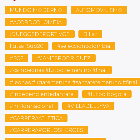
MUNDO MODERNO
AUTOMOVILISMO
#ACORDCOLOMBIA
#JUEGOSDEPORTIVOS
Billar
Futsal Sub20
#seleccioncolombia
#FCF
#JAMESRODRIGUEZ
#campeonas #futbolfemenino #final
#leonas #ligafemenina #santafefemenino #final
#independientedantafe
#futbolbogota
#millonnacional
#VILLADELEYVA
#CARRERAATLETICA
#CARRERAPORLOSHEROES