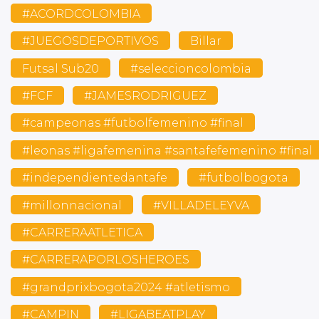
#ACORDCOLOMBIA
#JUEGOSDEPORTIVOS
Billar
Futsal Sub20
#seleccioncolombia
#FCF
#JAMESRODRIGUEZ
#campeonas #futbolfemenino #final
#leonas #ligafemenina #santafefemenino #final
#independientedantafe
#futbolbogota
#millonnacional
#VILLADELEYVA
#CARRERAATLETICA
#CARRERAPORLOSHEROES
#grandprixbogota2024 #atletismo
#CAMPIN
#LIGABEATPLAY