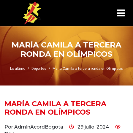
MARÍA CAMILA A TERCERA
RONDA EN OLÍMPICOS
Lo último
Deportes
María Camila a tercera ronda en Olímpicos
MARÍA CAMILA A TERCERA
RONDA EN OLÍMPICOS
Por AdminAcordBogota
29 julio, 2024