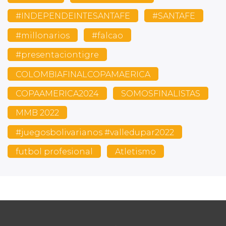
#INDEPENDEINTESANTAFE
#SANTAFE
#millonarios
#falcao
#presentaciontigre
COLOMBIAFINALCOPAMAERICA
COPAAMERICA2024
SOMOSFINALISTAS
MMB 2022
#juegosbolivarianos #valledupar2022
futbol profesional
Atletismo