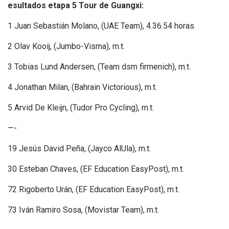
esultados etapa 5 Tour de Guangxi:
1 Juan Sebastián Molano, (UAE Team), 4.36.54 horas.
2 Olav Kooij, (Jumbo-Visma), m.t.
3 Tobias Lund Andersen, (Team dsm firmenich), m.t.
4 Jonathan Milan, (Bahrain Victorious), m.t.
5 Arvid De Kleijn, (Tudor Pro Cycling), m.t.
—-
19 Jesús David Peña, (Jayco AlUla), m.t.
30 Esteban Chaves, (EF Education EasyPost), m.t.
72 Rigoberto Urán, (EF Education EasyPost), m.t.
73 Iván Ramiro Sosa, (Movistar Team), m.t.