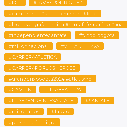
#FCF
#JAMESRODRIGUEZ
#campeonas #futbolfemenino #final
#leonas #ligafemenina #santafefemenino #final
#independientedantafe
#futbolbogota
#millonnacional
#VILLADELEYVA
#CARRERAATLETICA
#CARRERAPORLOSHEROES
#grandprixbogota2024 #atletismo
#CAMPIN
#LIGABEATPLAY
#INDEPENDEINTESANTAFE
#SANTAFE
#millonarios
#falcao
#presentaciontigre