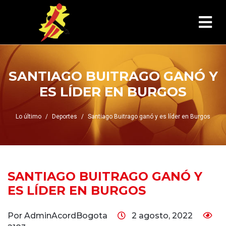
SANTIAGO BUITRAGO GANÓ Y
ES LÍDER EN BURGOS
Lo último
Deportes
Santiago Buitrago ganó y es líder en Burgos
SANTIAGO BUITRAGO GANÓ Y
ES LÍDER EN BURGOS
Por AdminAcordBogota
2 agosto, 2022