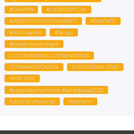
#CAMPIN
#LIGABEATPLAY
#INDEPENDEINTESANTAFE
#SANTAFE
#millonarios
#falcao
#presentaciontigre
COLOMBIAFINALCOPAMAERICA
COPAAMERICA2024
SOMOSFINALISTAS
MMB 2022
#juegosbolivarianos #valledupar2022
futbol profesional
Atletismo