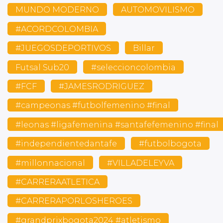
MUNDO MODERNO
AUTOMOVILISMO
#ACORDCOLOMBIA
#JUEGOSDEPORTIVOS
Billar
Futsal Sub20
#seleccioncolombia
#FCF
#JAMESRODRIGUEZ
#campeonas #futbolfemenino #final
#leonas #ligafemenina #santafefemenino #final
#independientedantafe
#futbolbogota
#millonnacional
#VILLADELEYVA
#CARRERAATLETICA
#CARRERAPORLOSHEROES
#grandprixbogota2024 #atletismo