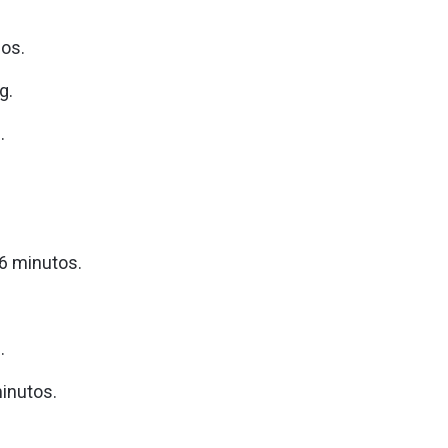
dos.
g.
.
26 minutos.
.
inutos.