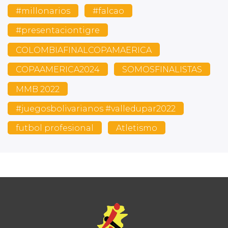
#millonarios
#falcao
#presentaciontigre
COLOMBIAFINALCOPAMAERICA
COPAAMERICA2024
SOMOSFINALISTAS
MMB 2022
#juegosbolivarianos #valledupar2022
futbol profesional
Atletismo