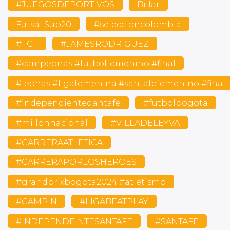
#JUEGOSDEPORTIVOS
Billar
Futsal Sub20
#seleccioncolombia
#FCF
#JAMESRODRIGUEZ
#campeonas #futbolfemenino #final
#leonas #ligafemenina #santafefemenino #final
#independientedantafe
#futbolbogota
#millonnacional
#VILLADELEYVA
#CARRERAATLETICA
#CARRERAPORLOSHEROES
#grandprixbogota2024 #atletismo
#CAMPIN
#LIGABEATPLAY
#INDEPENDEINTESANTAFE
#SANTAFE