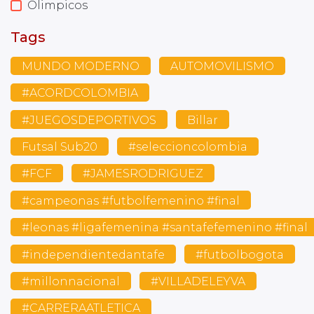
Olimpicos
Tags
MUNDO MODERNO
AUTOMOVILISMO
#ACORDCOLOMBIA
#JUEGOSDEPORTIVOS
Billar
Futsal Sub20
#seleccioncolombia
#FCF
#JAMESRODRIGUEZ
#campeonas #futbolfemenino #final
#leonas #ligafemenina #santafefemenino #final
#independientedantafe
#futbolbogota
#millonnacional
#VILLADELEYVA
#CARRERAATLETICA