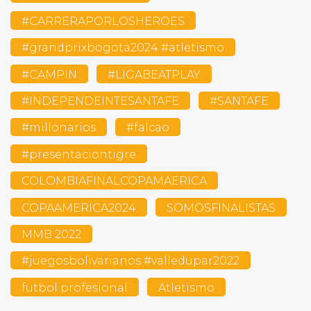
#CARRERAPORLOSHEROES
#grandprixbogota2024 #atletismo
#CAMPIN
#LIGABEATPLAY
#INDEPENDEINTESANTAFE
#SANTAFE
#millonarios
#falcao
#presentaciontigre
COLOMBIAFINALCOPAMAERICA
COPAAMERICA2024
SOMOSFINALISTAS
MMB 2022
#juegosbolivarianos #valledupar2022
futbol profesional
Atletismo