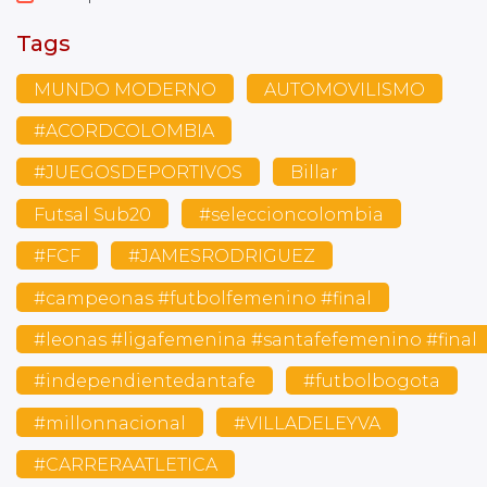
Tags
MUNDO MODERNO
AUTOMOVILISMO
#ACORDCOLOMBIA
#JUEGOSDEPORTIVOS
Billar
Futsal Sub20
#seleccioncolombia
#FCF
#JAMESRODRIGUEZ
#campeonas #futbolfemenino #final
#leonas #ligafemenina #santafefemenino #final
#independientedantafe
#futbolbogota
#millonnacional
#VILLADELEYVA
#CARRERAATLETICA