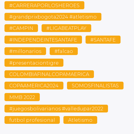
#CARRERAPORLOSHEROES
#grandprixbogota2024 #atletismo
#CAMPIN
#LIGABEATPLAY
#INDEPENDEINTESANTAFE
#SANTAFE
#millonarios
#falcao
#presentaciontigre
COLOMBIAFINALCOPAMAERICA
COPAAMERICA2024
SOMOSFINALISTAS
MMB 2022
#juegosbolivarianos #valledupar2022
futbol profesional
Atletismo