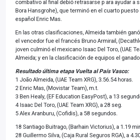
combativo al final debió retrasarse p ara ayudar a su
Bora Hansgrohe), que terminó en el cuarto puesto de
español Enric Mas.
En las otras clasificaciones, Almeida también gan
el vencedor fue el francés Bruno Armirail, (Decat
joven culminó el mexicano Isaac Del Toro, (UAE Te
Almeida; y en la clasificación de equipos el ganado
Resultado última etapa Vuelta al País Vasco:
1 João Almeida, (UAE Team XRG), 3.56.54 horas.
2 Enric Mas, (Movistar Team), m.t.
3 Ben Healy, (EF Education EasyPost), a 13 segund
4 Isaac Del Toro, (UAE Team XRG), a 28 seg.
5 Alex Aranburu, (Cofidis), a 58 segundos.
18 Santiago Buitrago, (Barhain Victorius), a 1.19 mi
28 Guillermo Silva, (Caja Rural Seguros RGA), a 4.3