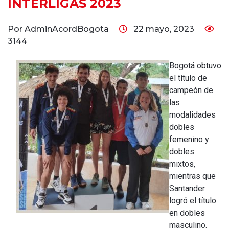
INTERLIGAS 2023
Por AdminAcordBogota
22 mayo, 2023
3144
Bogotá obtuvo
el título de
campeón de
las
modalidades
dobles
femenino y
dobles
mixtos,
mientras que
Santander
logró el título
en dobles
masculino.