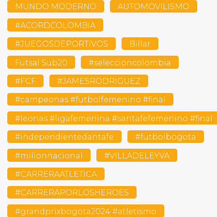
MUNDO MODERNO
AUTOMOVILISMO
#ACORDCOLOMBIA
#JUEGOSDEPORTIVOS
Billar
Futsal Sub20
#seleccioncolombia
#FCF
#JAMESRODRIGUEZ
#campeonas #futbolfemenino #final
#leonas #ligafemenina #santafefemenino #final
#independientedantafe
#futbolbogota
#millonnacional
#VILLADELEYVA
#CARRERAATLETICA
#CARRERAPORLOSHEROES
#grandprixbogota2024 #atletismo