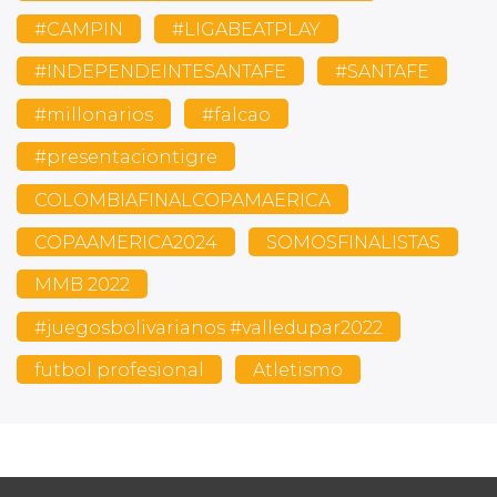
#CAMPIN
#LIGABEATPLAY
#INDEPENDEINTESANTAFE
#SANTAFE
#millonarios
#falcao
#presentaciontigre
COLOMBIAFINALCOPAMAERICA
COPAAMERICA2024
SOMOSFINALISTAS
MMB 2022
#juegosbolivarianos #valledupar2022
futbol profesional
Atletismo