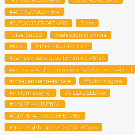
MUNDO MODERNO
AUTOMOVILISMO
#ACORDCOLOMBIA
#JUEGOSDEPORTIVOS
Billar
Futsal Sub20
#seleccioncolombia
#FCF
#JAMESRODRIGUEZ
#campeonas #futbolfemenino #final
#leonas #ligafemenina #santafefemenino #final
#independientedantafe
#futbolbogota
#millonnacional
#VILLADELEYVA
#CARRERAATLETICA
#CARRERAPORLOSHEROES
#grandprixbogota2024 #atletismo