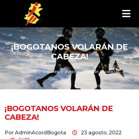
¡BOGOTANOS VOLARÁN DE
CABEZA!
Lo último
Deportes
¡Bogotanos volarán de cabeza!
¡BOGOTANOS VOLARÁN DE
CABEZA!
Por AdminAcordBogota
23 agosto, 2022