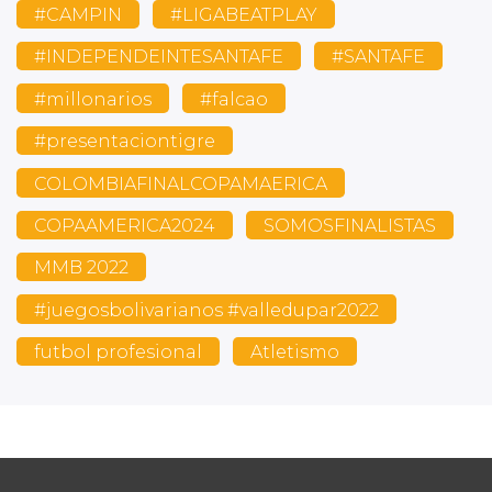
#CAMPIN
#LIGABEATPLAY
#INDEPENDEINTESANTAFE
#SANTAFE
#millonarios
#falcao
#presentaciontigre
COLOMBIAFINALCOPAMAERICA
COPAAMERICA2024
SOMOSFINALISTAS
MMB 2022
#juegosbolivarianos #valledupar2022
futbol profesional
Atletismo