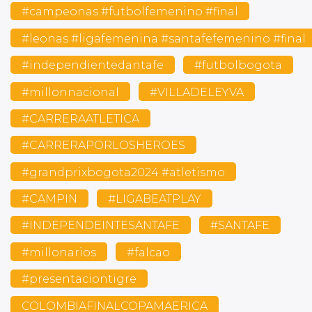
#campeonas #futbolfemenino #final
#leonas #ligafemenina #santafefemenino #final
#independientedantafe
#futbolbogota
#millonnacional
#VILLADELEYVA
#CARRERAATLETICA
#CARRERAPORLOSHEROES
#grandprixbogota2024 #atletismo
#CAMPIN
#LIGABEATPLAY
#INDEPENDEINTESANTAFE
#SANTAFE
#millonarios
#falcao
#presentaciontigre
COLOMBIAFINALCOPAMAERICA