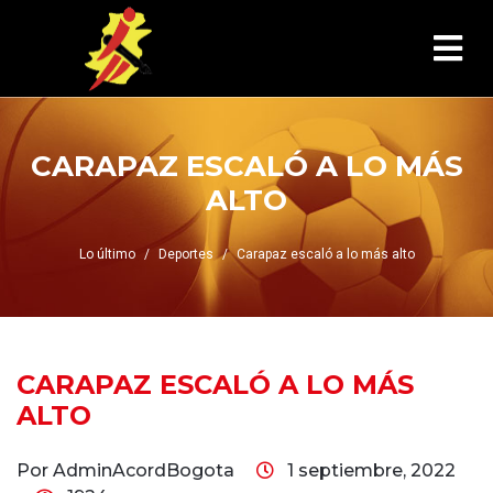
CARAPAZ ESCALÓ A LO MÁS
ALTO
Lo último
Deportes
Carapaz escaló a lo más alto
CARAPAZ ESCALÓ A LO MÁS
ALTO
Por AdminAcordBogota
1 septiembre, 2022