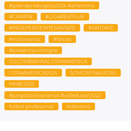
#grandprixbogota2024 #atletismo
#CAMPIN
#LIGABEATPLAY
#INDEPENDEINTESANTAFE
#SANTAFE
#millonarios
#falcao
#presentaciontigre
COLOMBIAFINALCOPAMAERICA
COPAAMERICA2024
SOMOSFINALISTAS
MMB 2022
#juegosbolivarianos #valledupar2022
futbol profesional
Atletismo