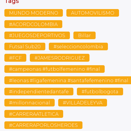
Tags
MUNDO MODERNO
AUTOMOVILISMO
#ACORDCOLOMBIA
#JUEGOSDEPORTIVOS
Billar
Futsal Sub20
#seleccioncolombia
#FCF
#JAMESRODRIGUEZ
#campeonas #futbolfemenino #final
#leonas #ligafemenina #santafefemenino #final
#independientedantafe
#futbolbogota
#millonnacional
#VILLADELEYVA
#CARRERAATLETICA
#CARRERAPORLOSHEROES