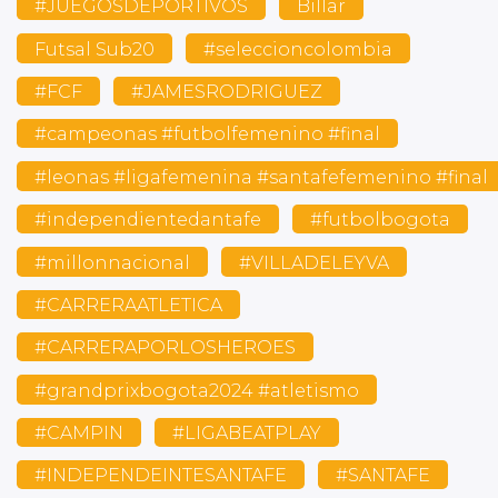
#JUEGOSDEPORTIVOS
Billar
Futsal Sub20
#seleccioncolombia
#FCF
#JAMESRODRIGUEZ
#campeonas #futbolfemenino #final
#leonas #ligafemenina #santafefemenino #final
#independientedantafe
#futbolbogota
#millonnacional
#VILLADELEYVA
#CARRERAATLETICA
#CARRERAPORLOSHEROES
#grandprixbogota2024 #atletismo
#CAMPIN
#LIGABEATPLAY
#INDEPENDEINTESANTAFE
#SANTAFE