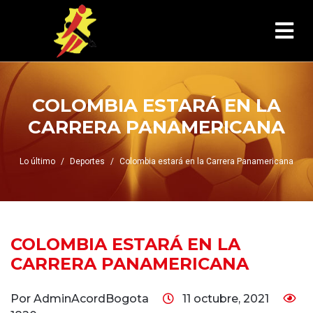
COLOMBIA ESTARÁ EN LA
CARRERA PANAMERICANA
Lo último
Deportes
Colombia estará en la Carrera Panamericana
COLOMBIA ESTARÁ EN LA
CARRERA PANAMERICANA
Por AdminAcordBogota
11 octubre, 2021