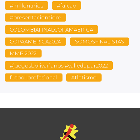
#millonarios
#falcao
#presentaciontigre
COLOMBIAFINALCOPAMAERICA
COPAAMERICA2024
SOMOSFINALISTAS
MMB 2022
#juegosbolivarianos #valledupar2022
futbol profesional
Atletismo