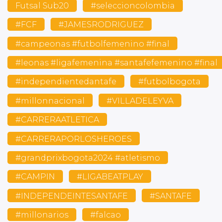
Futsal Sub20
#seleccioncolombia
#FCF
#JAMESRODRIGUEZ
#campeonas #futbolfemenino #final
#leonas #ligafemenina #santafefemenino #final
#independientedantafe
#futbolbogota
#millonnacional
#VILLADELEYVA
#CARRERAATLETICA
#CARRERAPORLOSHEROES
#grandprixbogota2024 #atletismo
#CAMPIN
#LIGABEATPLAY
#INDEPENDEINTESANTAFE
#SANTAFE
#millonarios
#falcao