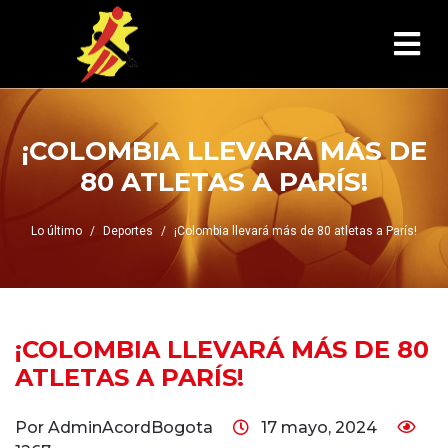
¡COLOMBIA LLEVARÁ MÁS DE
80 ATLETAS A PARÍS!
Lo último
Deportes
¡Colombia llevará más de 80 atletas a París!
¡COLOMBIA LLEVARÁ MÁS DE 80
ATLETAS A PARÍS!
Por AdminAcordBogota
17 mayo, 2024