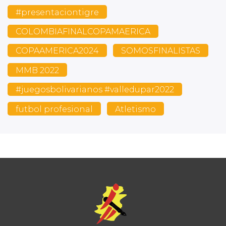
#presentaciontigre
COLOMBIAFINALCOPAMAERICA
COPAAMERICA2024
SOMOSFINALISTAS
MMB 2022
#juegosbolivarianos #valledupar2022
futbol profesional
Atletismo