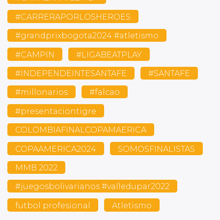
#CARRERAPORLOSHEROES
#grandprixbogota2024 #atletismo
#CAMPIN
#LIGABEATPLAY
#INDEPENDEINTESANTAFE
#SANTAFE
#millonarios
#falcao
#presentaciontigre
COLOMBIAFINALCOPAMAERICA
COPAAMERICA2024
SOMOSFINALISTAS
MMB 2022
#juegosbolivarianos #valledupar2022
futbol profesional
Atletismo