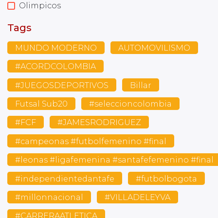
Olimpicos
Tags
MUNDO MODERNO
AUTOMOVILISMO
#ACORDCOLOMBIA
#JUEGOSDEPORTIVOS
Billar
Futsal Sub20
#seleccioncolombia
#FCF
#JAMESRODRIGUEZ
#campeonas #futbolfemenino #final
#leonas #ligafemenina #santafefemenino #final
#independientedantafe
#futbolbogota
#millonnacional
#VILLADELEYVA
#CARRERAATLETICA