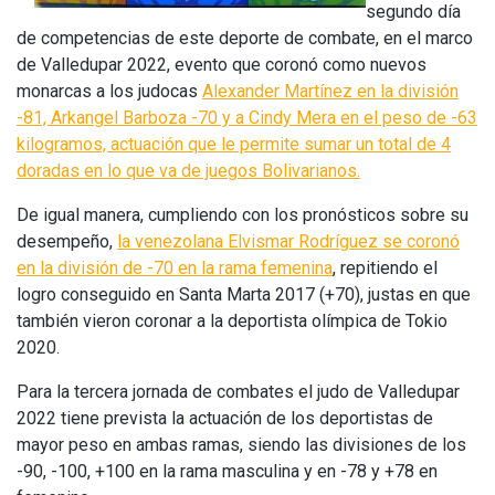
segundo día
de competencias de este deporte de combate, en el marco
de Valledupar 2022, evento que coronó como nuevos
monarcas a los judocas
Alexander Martínez en la división
-81, Arkangel Barboza -70 y a Cindy Mera en el peso de -63
kilogramos, actuación que le permite sumar un total de 4
doradas en lo que va de juegos Bolivarianos.
De igual manera, cumpliendo con los pronósticos sobre su
desempeño,
la venezolana Elvismar Rodríguez se coronó
en la división de -70 en la rama femenina
, repitiendo el
logro conseguido en Santa Marta 2017 (+70), justas en que
también vieron coronar a la deportista olímpica de Tokio
2020.
Para la tercera jornada de combates el judo de Valledupar
2022 tiene prevista la actuación de los deportistas de
mayor peso en ambas ramas, siendo las divisiones de los
-90, -100, +100 en la rama masculina y en -78 y +78 en