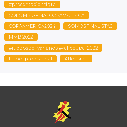
#presentaciontigre
COLOMBIAFINALCOPAMAERICA
COPAAMERICA2024
SOMOSFINALISTAS
MMB 2022
#juegosbolivarianos #valledupar2022
futbol profesional
Atletismo