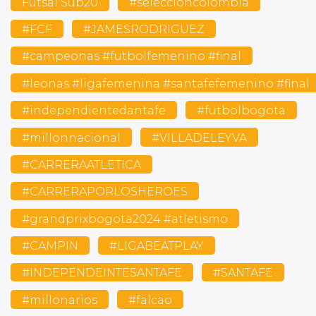
Futsal Sub20
#seleccioncolombia
#FCF
#JAMESRODRIGUEZ
#campeonas #futbolfemenino #final
#leonas #ligafemenina #santafefemenino #final
#independientedantafe
#futbolbogota
#millonnacional
#VILLADELEYVA
#CARRERAATLETICA
#CARRERAPORLOSHEROES
#grandprixbogota2024 #atletismo
#CAMPIN
#LIGABEATPLAY
#INDEPENDEINTESANTAFE
#SANTAFE
#millonarios
#falcao