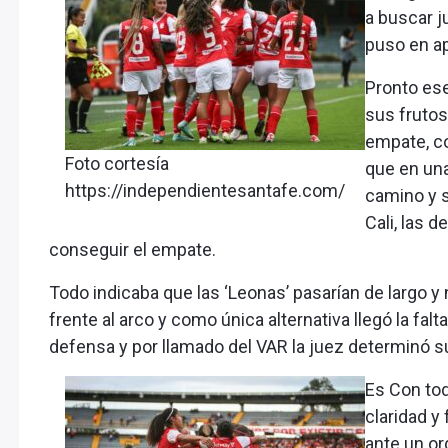
a buscar j
puso en ap
Pronto ese
sus frutos
empate, co
Foto cortesía
que en una
https://independientesantafe.com/
camino y s
Cali, las d
conseguir el empate.
Todo indicaba que las ‘Leonas’ pasarían de largo y
frente al arco y como única alternativa llegó la fal
defensa y por llamado del VAR la juez determinó su
Es Con tod
claridad y
ante un or