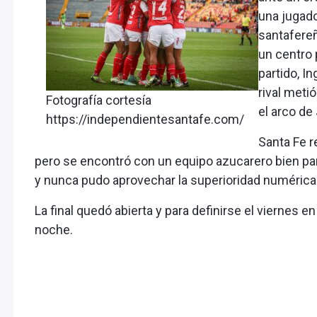
una jugado
santafere
un centro p
partido, I
rival meti
Fotografía cortesía
el arco de
https://independientesantafe.com/
Santa Fe r
pero se encontró con un equipo azucarero bien par
y nunca pudo aprovechar la superioridad numérica
La final quedó abierta y para definirse el viernes e
noche.