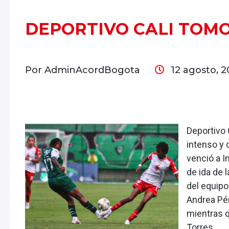
DEPORTIVO CALI TOM
Por AdminAcordBogota
12 agosto, 
Deportivo 
intenso y 
venció a I
de ida de l
del equipo
Andrea Pér
mientras q
Torres.