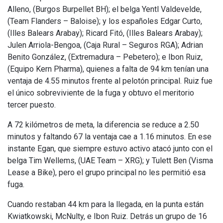
Alleno, (Burgos Burpellet BH); el belga Yentl Valdevelde,
(Team Flanders – Baloise); y los españoles Edgar Curto,
(Illes Balears Arabay); Ricard Fitó, (Illes Balears Arabay);
Julen Arriola-Bengoa, (Caja Rural – Seguros RGA); Adrian
Benito González, (Extremadura – Pebetero); e Ibon Ruiz,
(Equipo Kern Pharma), quienes a falta de 94 km tenían una
ventaja de 4.55 minutos frente al pelotón principal. Ruiz fue
el único sobreviviente de la fuga y obtuvo el meritorio
tercer puesto.
A 72 kilómetros de meta, la diferencia se reduce a 2.50
minutos y faltando 67 la ventaja cae a 1.16 minutos. En ese
instante Egan, que siempre estuvo activo atacó junto con el
belga Tim Wellems, (UAE Team – XRG); y Tulett Ben (Visma
Lease a Bike), pero el grupo principal no les permitió esa
fuga.
Cuando restaban 44 km para la llegada, en la punta están
Kwiatkowski, McNulty, e Ibon Ruiz. Detrás un grupo de 16