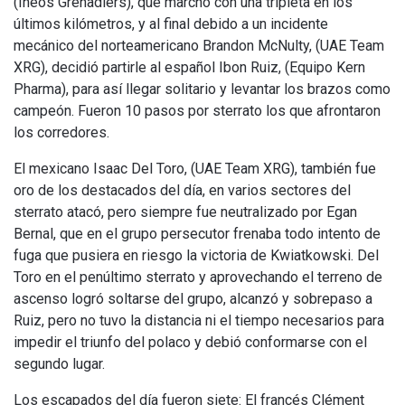
(Ineos Grenadiers), que marchó con una tripleta en los
últimos kilómetros, y al final debido a un incidente
mecánico del norteamericano Brandon McNulty, (UAE Team
XRG), decidió partirle al español Ibon Ruiz, (Equipo Kern
Pharma), para así llegar solitario y levantar los brazos como
campeón. Fueron 10 pasos por sterrato los que afrontaron
los corredores.
El mexicano Isaac Del Toro, (UAE Team XRG), también fue
oro de los destacados del día, en varios sectores del
sterrato atacó, pero siempre fue neutralizado por Egan
Bernal, que en el grupo persecutor frenaba todo intento de
fuga que pusiera en riesgo la victoria de Kwiatkowski. Del
Toro en el penúltimo sterrato y aprovechando el terreno de
ascenso logró soltarse del grupo, alcanzó y sobrepaso a
Ruiz, pero no tuvo la distancia ni el tiempo necesarios para
impedir el triunfo del polaco y debió conformarse con el
segundo lugar.
Los escapados del día fueron siete: El francés Clément