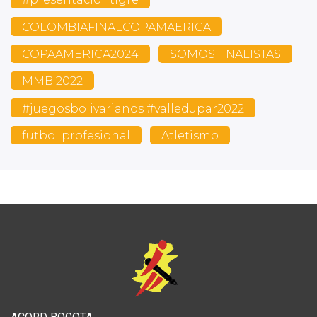
COLOMBIAFINALCOPAMAERICA
COPAAMERICA2024
SOMOSFINALISTAS
MMB 2022
#juegosbolivarianos #valledupar2022
futbol profesional
Atletismo