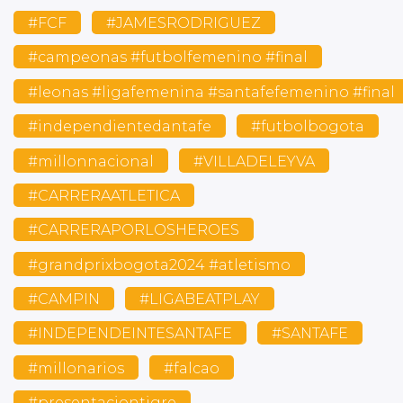
#FCF
#JAMESRODRIGUEZ
#campeonas #futbolfemenino #final
#leonas #ligafemenina #santafefemenino #final
#independientedantafe
#futbolbogota
#millonnacional
#VILLADELEYVA
#CARRERAATLETICA
#CARRERAPORLOSHEROES
#grandprixbogota2024 #atletismo
#CAMPIN
#LIGABEATPLAY
#INDEPENDEINTESANTAFE
#SANTAFE
#millonarios
#falcao
#presentaciontigre