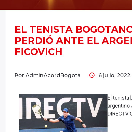
EL TENISTA BOGOTANO
PERDIÓ ANTE EL ARGE
FICOVICH
Por AdminAcordBogota
6 julio, 2022
El tenista
argentino 
DIRECTV O