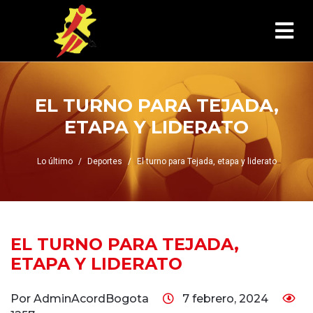
EL TURNO PARA TEJADA,
ETAPA Y LIDERATO
Lo último
Deportes
El turno para Tejada, etapa y liderato
EL TURNO PARA TEJADA,
ETAPA Y LIDERATO
Por AdminAcordBogota
7 febrero, 2024