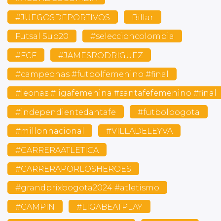
#JUEGOSDEPORTIVOS
Billar
Futsal Sub20
#seleccioncolombia
#FCF
#JAMESRODRIGUEZ
#campeonas #futbolfemenino #final
#leonas #ligafemenina #santafefemenino #final
#independientedantafe
#futbolbogota
#millonnacional
#VILLADELEYVA
#CARRERAATLETICA
#CARRERAPORLOSHEROES
#grandprixbogota2024 #atletismo
#CAMPIN
#LIGABEATPLAY