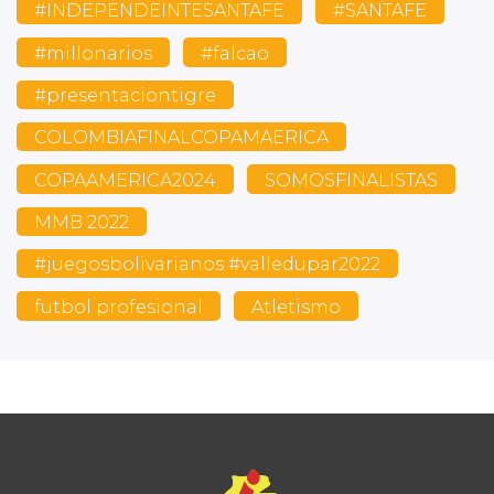
#INDEPENDEINTESANTAFE
#SANTAFE
#millonarios
#falcao
#presentaciontigre
COLOMBIAFINALCOPAMAERICA
COPAAMERICA2024
SOMOSFINALISTAS
MMB 2022
#juegosbolivarianos #valledupar2022
futbol profesional
Atletismo