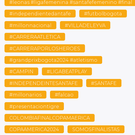
#leonas #ligafemenina #santafefemenino #final
#independientedantafe
#futbolbogota
#millonnacional
#VILLADELEYVA
#CARRERAATLETICA
#CARRERAPORLOSHEROES
#grandprixbogota2024 #atletismo
#CAMPIN
#LIGABEATPLAY
#INDEPENDEINTESANTAFE
#SANTAFE
#millonarios
#falcao
#presentaciontigre
COLOMBIAFINALCOPAMAERICA
COPAAMERICA2024
SOMOSFINALISTAS