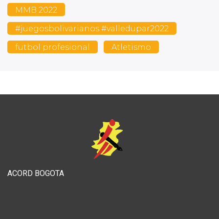
MMB 2022
#juegosbolivarianos #valledupar2022
futbol profesional
Atletismo
ACORD BOGOTA