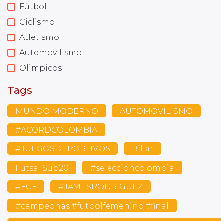
Fútbol
Ciclismo
Atletismo
Automovilismo
Olimpicos
Tags
MUNDO MODERNO
AUTOMOVILISMO
#ACORDCOLOMBIA
#JUEGOSDEPORTIVOS
Billar
Futsal Sub20
#seleccioncolombia
#FCF
#JAMESRODRIGUEZ
#campeonas #futbolfemenino #final