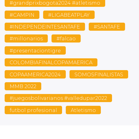
#grandprixbogota2024 #atletismo
#CAMPIN
#LIGABEATPLAY
#INDEPENDEINTESANTAFE
#SANTAFE
#millonarios
#falcao
#presentaciontigre
COLOMBIAFINALCOPAMAERICA
COPAAMERICA2024
SOMOSFINALISTAS
MMB 2022
#juegosbolivarianos #valledupar2022
futbol profesional
Atletismo