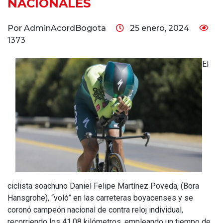
NACIONALES
Por AdminAcordBogota
25 enero, 2024
1373
El
ciclista soachuno Daniel Felipe Martínez Poveda, (Bora
Hansgrohe), “voló” en las carreteras boyacenses y se
coronó campeón nacional de contra reloj individual,
recorriendo los 41,08 kilómetros, empleando un tiempo de