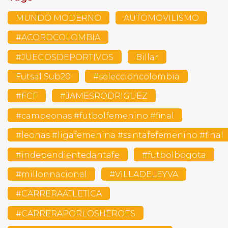
MUNDO MODERNO
AUTOMOVILISMO
#ACORDCOLOMBIA
#JUEGOSDEPORTIVOS
Billar
Futsal Sub20
#seleccioncolombia
#FCF
#JAMESRODRIGUEZ
#campeonas #futbolfemenino #final
#leonas #ligafemenina #santafefemenino #final
#independientedantafe
#futbolbogota
#millonnacional
#VILLADELEYVA
#CARRERAATLETICA
#CARRERAPORLOSHEROES