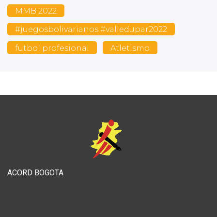
MMB 2022
#juegosbolivarianos #valledupar2022
futbol profesional
Atletismo
ACORD BOGOTA