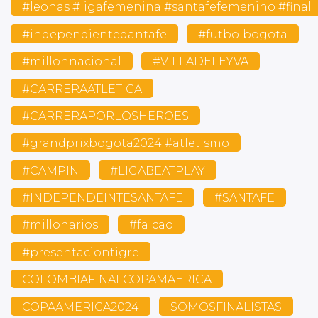
#leonas #ligafemenina #santafefemenino #final
#independientedantafe
#futbolbogota
#millonnacional
#VILLADELEYVA
#CARRERAATLETICA
#CARRERAPORLOSHEROES
#grandprixbogota2024 #atletismo
#CAMPIN
#LIGABEATPLAY
#INDEPENDEINTESANTAFE
#SANTAFE
#millonarios
#falcao
#presentaciontigre
COLOMBIAFINALCOPAMAERICA
COPAAMERICA2024
SOMOSFINALISTAS