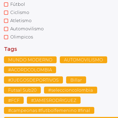
Fútbol
Ciclismo
Atletismo
Automovilismo
Olimpicos
Tags
MUNDO MODERNO
AUTOMOVILISMO
#ACORDCOLOMBIA
#JUEGOSDEPORTIVOS
Billar
Futsal Sub20
#seleccioncolombia
#FCF
#JAMESRODRIGUEZ
#campeonas #futbolfemenino #final