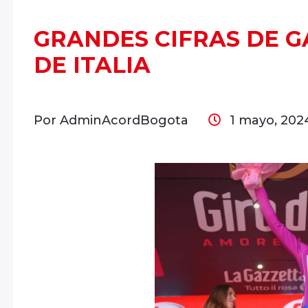
GRANDES CIFRAS DE GA
DE ITALIA
Por AdminAcordBogota
1 mayo, 20