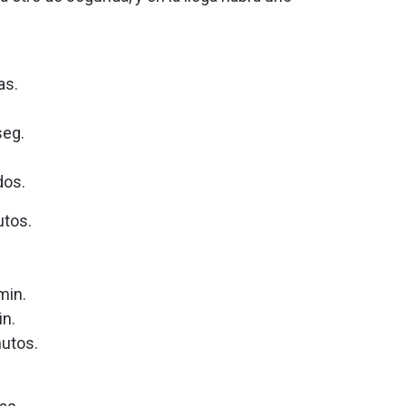
as.
seg.
dos.
utos.
min.
in.
nutos.