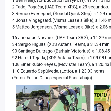
1 Ben Healy, (EF Education EasyPost), 41.01.13 hor
2 Tadej Pogačar, (UAE Team XRG), a 29 segundos.
3 Remco Evenepoel, (Soudal Quick Step), a 1.29 m
4 Jonas Vingegaard, (Visma Lease a Bike), a 1.46 m
5 Matteo Jorgenson, (Visma Lease a Bike), a 2.06 
16 Jhonatan Narváez, (UAE Team XRG), a 11.29 mi
34 Sergio Higuita, (XDS Astana Team), a 31.34 min.
90 Santiago Buitrago, (Barhain Victorius), a 1.08.45
92 Harold Tejada, (XDS Astana Team), a 1.09.08 ho
108 Einer Rubio Reyes, (Movistar Team), a 1.20.43 
110 Eduardo Sepúlveda, (Lotto), a 1.23.03 horas.
(Fotos: Felipe Cano, especial Escarabajo)