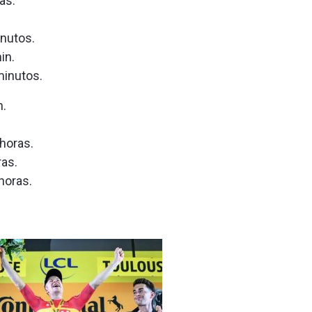
as.
inutos.
in.
minutos.
n.
 horas.
ras.
horas.