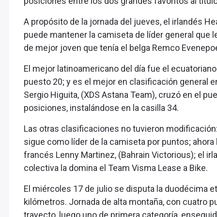
posiciones entre los dos grandes favoritos al título
A propósito de la jornada del jueves, el irlandés He
puede mantener la camiseta de líder general que le
de mejor joven que tenía el belga Remco Evenepoel
El mejor latinoamericano del día fue el ecuatoria
puesto 20; y es el mejor en clasificación general e
Sergio Higuita, (XDS Astana Team), cruzó en el pue
posiciones, instalándose en la casilla 34.
Las otras clasificaciones no tuvieron modificación: e
sigue como líder de la camiseta por puntos; ahora 
francés Lenny Martinez, (Bahrain Victorious); el irl
colectiva la domina el Team Visma Lease a Bike.
El miércoles 17 de julio se disputa la duodécima 
kilómetros. Jornada de alta montaña, con cuatro pu
trayecto, luego uno de primera categoría, enseguid