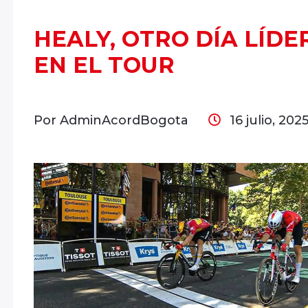
HEALY, OTRO DÍA LÍDER
EN EL TOUR
Por AdminAcordBogota
16 julio, 202