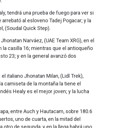
.
aly, tendrá una prueba de fuego para ver si
 arrebató al esloveno Tadej Pogacar; y la
, (Soudal Quick Step).
no Jhonatan Narváez, (UAE Team XRG), en el
n la casilla 16; mientras que el antioqueño
sto 23; y en la general avanzó dos
l italiano Jhonatan Milan, (Lidl Trek),
la camiseta de la montaña la tiene el
andés Healy es el mejor joven; y la lucha
etapa, entre Auch y Hautacam, sobre 180.6
ertos, uno de cuarta, en la mitad del
a otro de segunda, y en la llega habrá uno