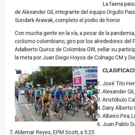
La faena pai
de Alexander Gil, integrante del equipo Orgullo Pai
Sundark Arawak, completo el podio de honor
Con mucha gente en la vía, a pesar de la pandemia, l
ciclismo colombiano, giro por los alrededores del 
Adalberto Quiroz de Colombia GW, sellar su partici
la meta por Juan Diego Hoyos de Colnago CM y Di
CLASIFICAC
José Tito He
Alexander Gil,
Aristóbulo Ca
Dany Alberto O
Albeiro Pira, 
Juan Pablo Su
Aldemar Reyes, EPM Scott, a 5:25