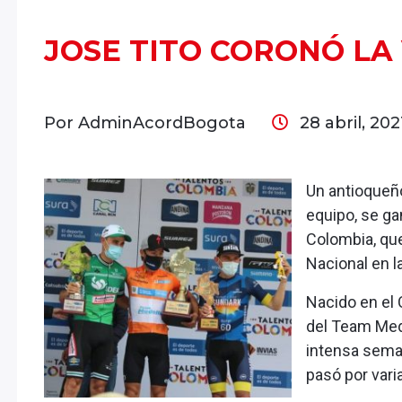
JOSE TITO CORONÓ LA
Por AdminAcordBogota
28 abril, 20
Un antioqueño
equipo, se ga
Colombia, qu
Nacional en la
Nacido en el
del Team Mede
intensa seman
pasó por var