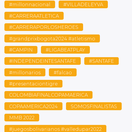
#millonnacional
#VILLADELEYVA
#CARRERAATLETICA
#CARRERAPORLOSHEROES
#grandprixbogota2024 #atletismo
#CAMPIN
#LIGABEATPLAY
#INDEPENDEINTESANTAFE
#SANTAFE
#millonarios
#falcao
#presentaciontigre
COLOMBIAFINALCOPAMAERICA
COPAAMERICA2024
SOMOSFINALISTAS
MMB 2022
#juegosbolivarianos #valledupar2022