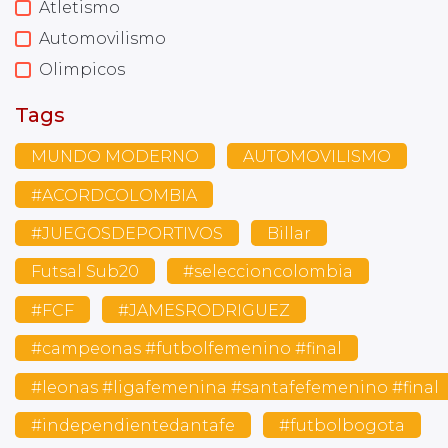
Atletismo
Automovilismo
Olimpicos
Tags
MUNDO MODERNO
AUTOMOVILISMO
#ACORDCOLOMBIA
#JUEGOSDEPORTIVOS
Billar
Futsal Sub20
#seleccioncolombia
#FCF
#JAMESRODRIGUEZ
#campeonas #futbolfemenino #final
#leonas #ligafemenina #santafefemenino #final
#independientedantafe
#futbolbogota