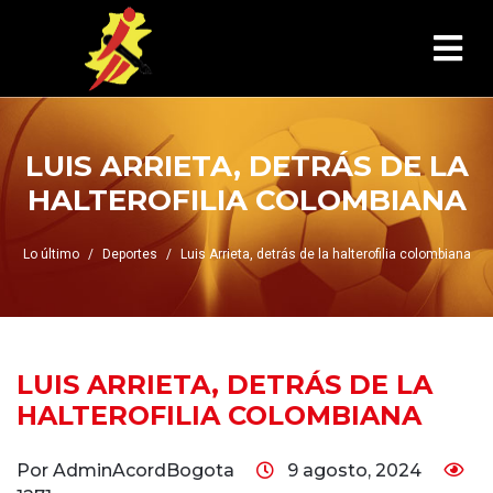
LUIS ARRIETA, DETRÁS DE LA
HALTEROFILIA COLOMBIANA
Lo último
Deportes
Luis Arrieta, detrás de la halterofilia colombiana
LUIS ARRIETA, DETRÁS DE LA
HALTEROFILIA COLOMBIANA
Por AdminAcordBogota
9 agosto, 2024