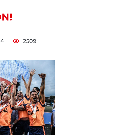
N!
24
2509