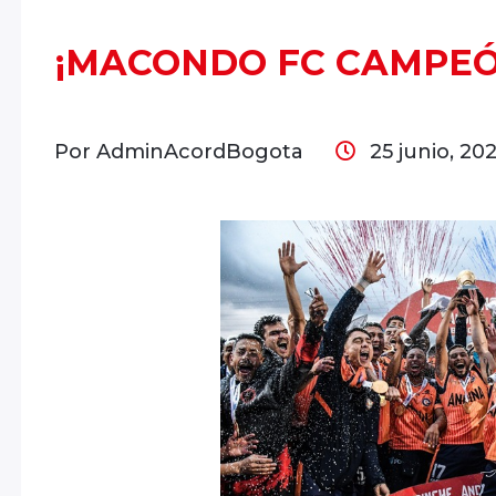
¡MACONDO FC CAMPEÓ
Por AdminAcordBogota
25 junio, 20