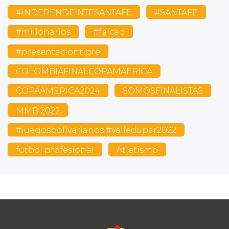
#INDEPENDEINTESANTAFE
#SANTAFE
#millonarios
#falcao
#presentaciontigre
COLOMBIAFINALCOPAMAERICA
COPAAMERICA2024
SOMOSFINALISTAS
MMB 2022
#juegosbolivarianos #valledupar2022
futbol profesional
Atletismo