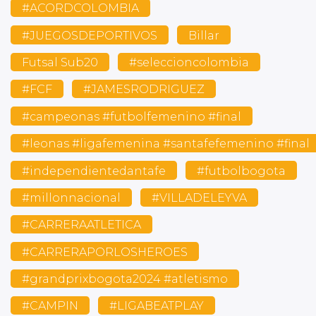
#ACORDCOLOMBIA
#JUEGOSDEPORTIVOS
Billar
Futsal Sub20
#seleccioncolombia
#FCF
#JAMESRODRIGUEZ
#campeonas #futbolfemenino #final
#leonas #ligafemenina #santafefemenino #final
#independientedantafe
#futbolbogota
#millonnacional
#VILLADELEYVA
#CARRERAATLETICA
#CARRERAPORLOSHEROES
#grandprixbogota2024 #atletismo
#CAMPIN
#LIGABEATPLAY