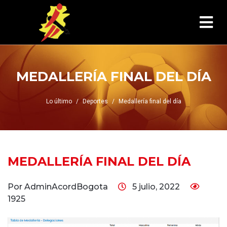
MEDALLERÍA FINAL DEL DÍA
Lo último
Deportes
Medallería final del día
MEDALLERÍA FINAL DEL DÍA
Por AdminAcordBogota
5 julio, 2022
1925