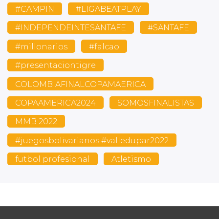
#CAMPIN
#LIGABEATPLAY
#INDEPENDEINTESANTAFE
#SANTAFE
#millonarios
#falcao
#presentaciontigre
COLOMBIAFINALCOPAMAERICA
COPAAMERICA2024
SOMOSFINALISTAS
MMB 2022
#juegosbolivarianos #valledupar2022
futbol profesional
Atletismo