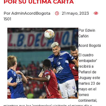
POR SU ÚLTIMA CARTA
Por AdminAcordBogota
21 mayo, 2023
1501
Por Edwin
Cañón
Acord Bogotá
El cuadro
‘embajador’
recibirá a
Peñarol de
Uruguay este
martes 23 de
mayo en el
torneo
continental,