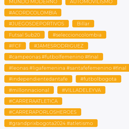
MUNDO MODERNO
AUTOMOVILISMO
#ACORDCOLOMBIA
#JUEGOSDEPORTIVOS
Billar
Futsal Sub20
#seleccioncolombia
#FCF
#JAMESRODRIGUEZ
#campeonas #futbolfemenino #final
#leonas #ligafemenina #santafefemenino #final
#independientedantafe
#futbolbogota
#millonnacional
#VILLADELEYVA
#CARRERAATLETICA
#CARRERAPORLOSHEROES
#grandprixbogota2024 #atletismo