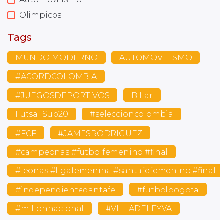
Olimpicos
Tags
MUNDO MODERNO
AUTOMOVILISMO
#ACORDCOLOMBIA
#JUEGOSDEPORTIVOS
Billar
Futsal Sub20
#seleccioncolombia
#FCF
#JAMESRODRIGUEZ
#campeonas #futbolfemenino #final
#leonas #ligafemenina #santafefemenino #final
#independientedantafe
#futbolbogota
#millonnacional
#VILLADELEYVA