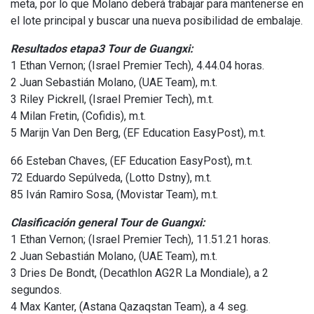
meta, por lo que Molano deberá trabajar para mantenerse en
el lote principal y buscar una nueva posibilidad de embalaje.
Resultados etapa3 Tour de Guangxi:
1 Ethan Vernon; (Israel Premier Tech), 4.44.04 horas.
2 Juan Sebastián Molano, (UAE Team), m.t.
3 Riley Pickrell, (Israel Premier Tech), m.t.
4 Milan Fretin, (Cofidis), m.t.
5 Marijn Van Den Berg, (EF Education EasyPost), m.t.
66 Esteban Chaves, (EF Education EasyPost), m.t.
72 Eduardo Sepúlveda, (Lotto Dstny), m.t.
85 Iván Ramiro Sosa, (Movistar Team), m.t.
Clasificación general Tour de Guangxi:
1 Ethan Vernon; (Israel Premier Tech), 11.51.21 horas.
2 Juan Sebastián Molano, (UAE Team), m.t.
3 Dries De Bondt, (Decathlon AG2R La Mondiale), a 2
segundos.
4 Max Kanter, (Astana Qazaqstan Team), a 4 seg.