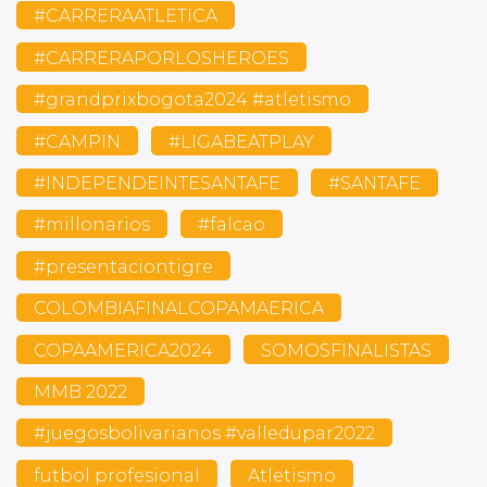
#CARRERAATLETICA
#CARRERAPORLOSHEROES
#grandprixbogota2024 #atletismo
#CAMPIN
#LIGABEATPLAY
#INDEPENDEINTESANTAFE
#SANTAFE
#millonarios
#falcao
#presentaciontigre
COLOMBIAFINALCOPAMAERICA
COPAAMERICA2024
SOMOSFINALISTAS
MMB 2022
#juegosbolivarianos #valledupar2022
futbol profesional
Atletismo