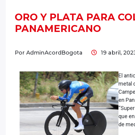
ORO Y PLATA PARA CO
PANAMERICANO
Por AdminAcordBogota
19 abril, 20
El ant
metal d
Campeo
en Pan
“Super
que en
de med