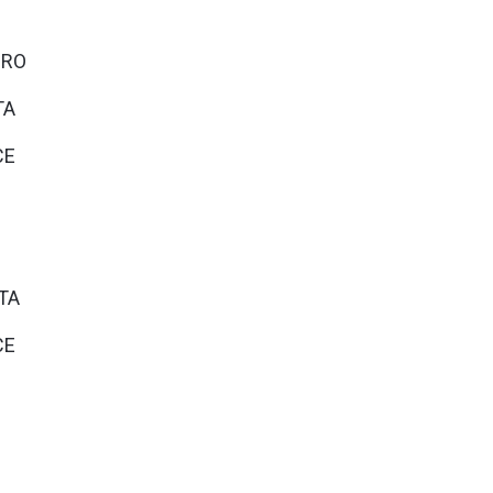
ORO
TA
CE
ATA
CE