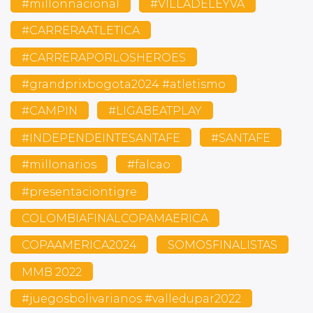
#millonnacional
#VILLADELEYVA
#CARRERAATLETICA
#CARRERAPORLOSHEROES
#grandprixbogota2024 #atletismo
#CAMPIN
#LIGABEATPLAY
#INDEPENDEINTESANTAFE
#SANTAFE
#millonarios
#falcao
#presentaciontigre
COLOMBIAFINALCOPAMAERICA
COPAAMERICA2024
SOMOSFINALISTAS
MMB 2022
#juegosbolivarianos #valledupar2022