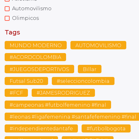
Automovilismo
Olimpicos
Tags
MUNDO MODERNO
AUTOMOVILISMO
#ACORDCOLOMBIA
#JUEGOSDEPORTIVOS
Billar
Futsal Sub20
#seleccioncolombia
#FCF
#JAMESRODRIGUEZ
#campeonas #futbolfemenino #final
#leonas #ligafemenina #santafefemenino #final
#independientedantafe
#futbolbogota