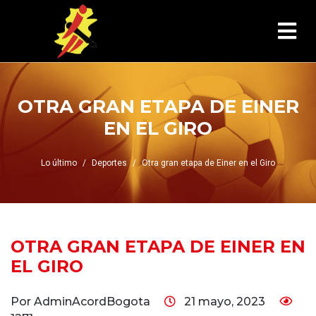
OTRA GRAN ETAPA DE EINER
EN EL GIRO
Lo último
Deportes
Otra gran etapa de Einer en el Giro
OTRA GRAN ETAPA DE EINER EN
EL GIRO
Por AdminAcordBogota
21 mayo, 2023