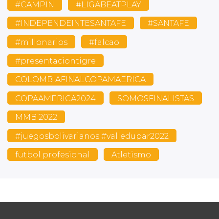
#CAMPIN
#LIGABEATPLAY
#INDEPENDEINTESANTAFE
#SANTAFE
#millonarios
#falcao
#presentaciontigre
COLOMBIAFINALCOPAMAERICA
COPAAMERICA2024
SOMOSFINALISTAS
MMB 2022
#juegosbolivarianos #valledupar2022
futbol profesional
Atletismo