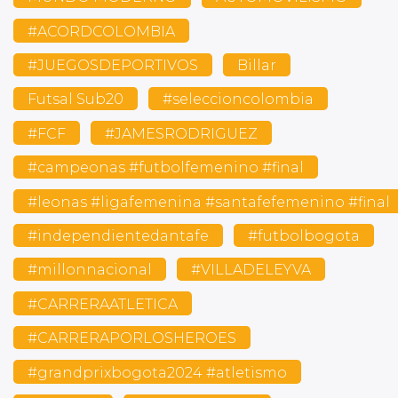
#ACORDCOLOMBIA
#JUEGOSDEPORTIVOS
Billar
Futsal Sub20
#seleccioncolombia
#FCF
#JAMESRODRIGUEZ
#campeonas #futbolfemenino #final
#leonas #ligafemenina #santafefemenino #final
#independientedantafe
#futbolbogota
#millonnacional
#VILLADELEYVA
#CARRERAATLETICA
#CARRERAPORLOSHEROES
#grandprixbogota2024 #atletismo