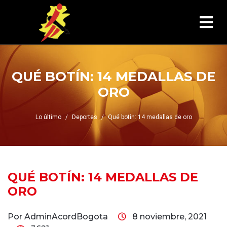
QUÉ BOTÍN: 14 MEDALLAS DE
ORO
Lo último
Deportes
Qué botín: 14 medallas de oro
QUÉ BOTÍN: 14 MEDALLAS DE
ORO
Por AdminAcordBogota
8 noviembre, 2021