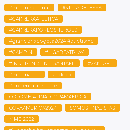
#millonnacional
#VILLADELEYVA
#CARRERAATLETICA
#CARRERAPORLOSHEROES
#grandprixbogota2024 #atletismo
#CAMPIN
#LIGABEATPLAY
#INDEPENDEINTESANTAFE
#SANTAFE
#millonarios
#falcao
#presentaciontigre
COLOMBIAFINALCOPAMAERICA
COPAAMERICA2024
SOMOSFINALISTAS
MMB 2022