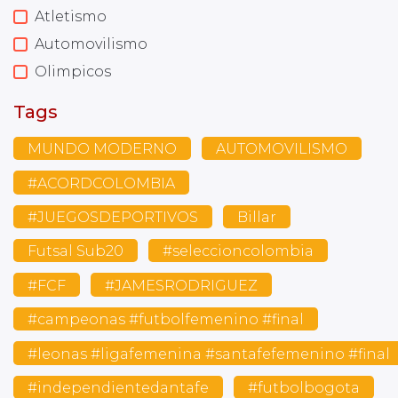
Atletismo
Automovilismo
Olimpicos
Tags
MUNDO MODERNO
AUTOMOVILISMO
#ACORDCOLOMBIA
#JUEGOSDEPORTIVOS
Billar
Futsal Sub20
#seleccioncolombia
#FCF
#JAMESRODRIGUEZ
#campeonas #futbolfemenino #final
#leonas #ligafemenina #santafefemenino #final
#independientedantafe
#futbolbogota