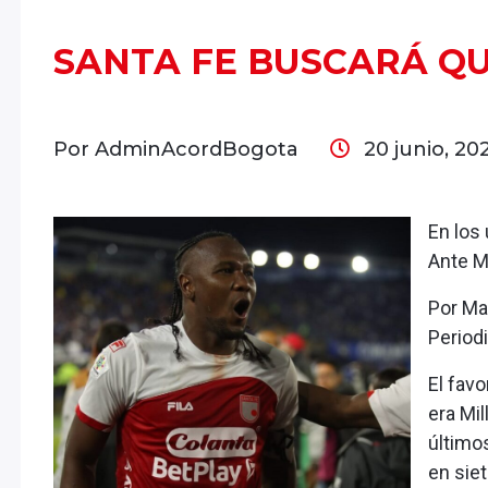
SANTA FE BUSCARÁ QU
Por AdminAcordBogota
20 junio, 20
En los 
Ante M
Por Mau
Period
El favo
era Mil
últimos
en sie