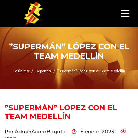
”SUPERMÁN” LÓPEZ CON EL
TEAM MEDELLÍN
Lo último
Deportes
”Supermán” López con el Team Medellín
”SUPERMÁN” LÓPEZ CON EL
TEAM MEDELLÍN
Por AdminAcordBogota
8 enero, 2023