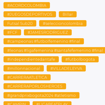
#ACORDCOLOMBIA
#JUEGOSDEPORTIVOS
Billar
Futsal Sub20
#seleccioncolombia
#FCF
#JAMESRODRIGUEZ
#campeonas #futbolfemenino #final
#leonas #ligafemenina #santafefemenino #final
#independientedantafe
#futbolbogota
#millonnacional
#VILLADELEYVA
#CARRERAATLETICA
#CARRERAPORLOSHEROES
#grandprixbogota2024 #atletismo
#CAMPIN
#LIGABEATPLAY