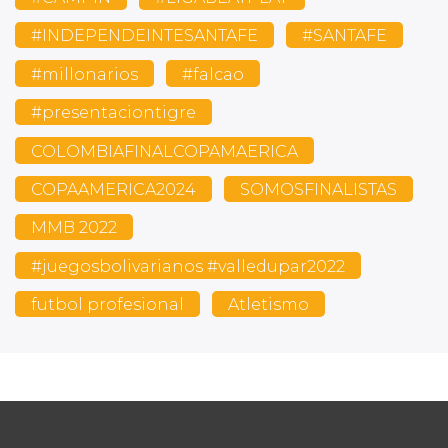
#INDEPENDEINTESANTAFE
#SANTAFE
#millonarios
#falcao
#presentaciontigre
COLOMBIAFINALCOPAMAERICA
COPAAMERICA2024
SOMOSFINALISTAS
MMB 2022
#juegosbolivarianos #valledupar2022
futbol profesional
Atletismo